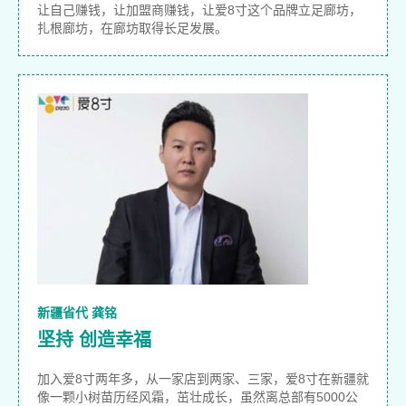
让自己赚钱，让加盟商赚钱，让爱8寸这个品牌立足廊坊，
扎根廊坊，在廊坊取得长足发展。
新疆省代 龚铭
坚持 创造幸福
加入爱8寸两年多，从一家店到两家、三家，爱8寸在新疆就
像一颗小树苗历经风霜，茁壮成长，虽然离总部有5000公